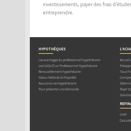
investissements, payer des frais d’étude
entreprendre.
HYPOTHÈQUES
L’ACH
Les avantages du professionnel hypothécaire
Accueil
Les Coûts D’un Professionnel Hypothécaire
Préappr
Renouvellement hypothécaire
Taux Fix
Valeur Nette de la Propriété
Compren
Assurance vie Hypothécaire
Détermi
Pour présenter une demande
Payer V
Solutio
REFI
CHIP
Calcula