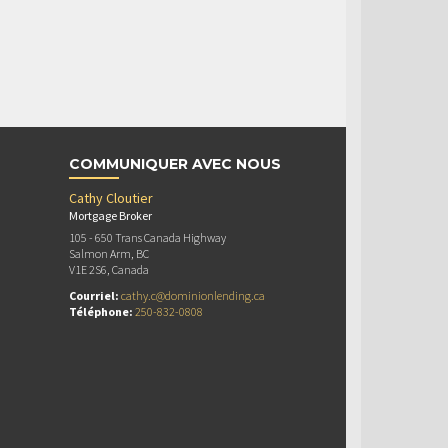
COMMUNIQUER AVEC NOUS
Cathy Cloutier
Mortgage Broker
105 - 650 Trans Canada Highway
Salmon Arm, BC
V1E 2S6, Canada
Courriel:
cathy.c@dominionlending.ca
Téléphone:
250-832-0808