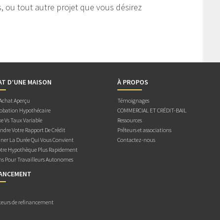
s, ou tout autre projet que vous désirez
AT D’UNE MAISON
À PROPOS
 Achat Aperçu
Témoignages
obation Hypothécaire
COMMERCIAL ET CRÉDIT-BAIL
e Vs Taux Variable
Ressources
dre Votre Rapport De Crédit
Prêteurs et associations
ner La Durée Qui Vous Convient
Contactez-nous
otre Hypothèque Plus Rapidement
ns Pour Travailleurs Autonomes
NANCEMENT
teurs de refinancement