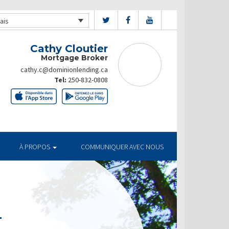
ais
Cathy Cloutier
Mortgage Broker
cathy.c@dominionlending.ca
Tel:
250-832-0808
À PROPOS
COMMUNIQUER AVEC NOUS
T