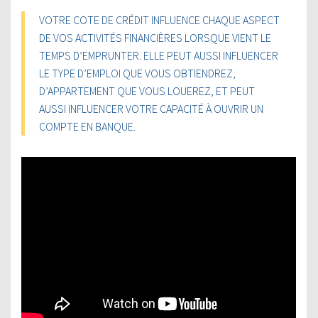
VOTRE COTE DE CRÉDIT INFLUENCE CHAQUE ASPECT
DE VOS ACTIVITÉS FINANCIÈRES LORSQUE VIENT LE
TEMPS D’EMPRUNTER. ELLE PEUT AUSSI INFLUENCER
LE TYPE D’EMPLOI QUE VOUS OBTIENDREZ,
D’APPARTEMENT QUE VOUS LOUEREZ, ET PEUT
AUSSI INFLUENCER VOTRE CAPACITÉ À OUVRIR UN
COMPTE EN BANQUE.