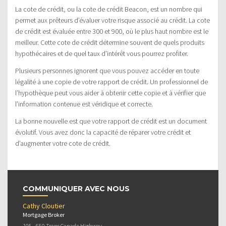
La cote de crédit, ou la cote de crédit Beacon, est un nombre qui
permet aux prêteurs d’évaluer votre risque associé au crédit. La cote
de crédit est évaluée entre 300 et 900, où le plus haut nombre est le
meilleur. Cette cote de crédit détermine souvent de quels produits
hypothécaires et de quel taux d’intérêt vous pourrez profiter.
Plusieurs personnes ignorent que vous pouvez accéder en toute
légalité à une copie de votre rapport de crédit. Un professionnel de
l’hypothèque peut vous aider à obtenir cette copie et à vérifier que
l’information contenue est véridique et correcte.
La bonne nouvelle est que votre rapport de crédit est un document
évolutif. Vous avez donc la capacité de réparer votre crédit et
d’augmenter votre cote de crédit.
COMMUNIQUER AVEC NOUS
Cathy Cloutier
Mortgage Broker
105 - 650 Trans Canada Highway